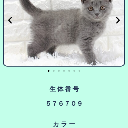
生 体 番 号
５７６７０９
カ ラ ー