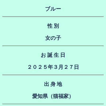
ブルー
性 別
女の子
お 誕 生 日
２０２５年３月２７日
出 身 地
愛知県（猫福家）