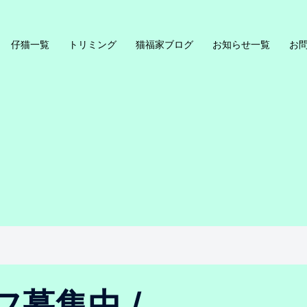
仔猫一覧
トリミング
猫福家ブログ
お知らせ一覧
お
フ募集中 /